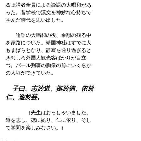
る聴講者全員による論語の大唱和があ
った。昔学校で漢文を神妙な心持ちで
学んだ時代を思い出した。
　　論語の大唱和の後、余韻の残る中
を家路についた。靖国神社はすでに人
もまばらとなり、静寂を通り過ぎると
きむしろ外国人観光客ばかりが目立
つ。パール判事の胸像の前にいくらか
の人垣ができていた。　
　子曰、志於道、拠於徳、依於
仁、遊於芸。
　　　　（先生はおっしゃいました。
道を志し、徳に拠り、仁に依り、そし
て学問を楽しみなさい。）