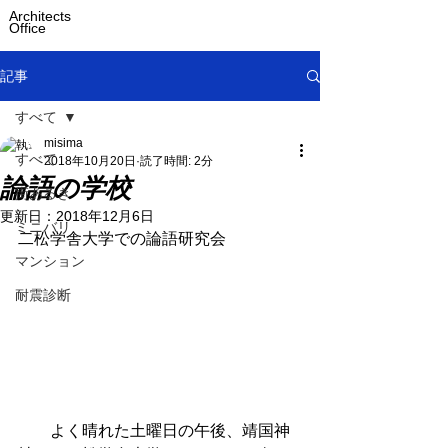
Architects
Office
記事
すべて
misima
すべて
2018年10月20日
読了時間: 2分
論語の学校
街あるき
更新日：
2018年12月6日
ミニバリ
二松学舎大学での論語研究会
マンション
耐震診断
　　よく晴れた土曜日の午後、靖国神