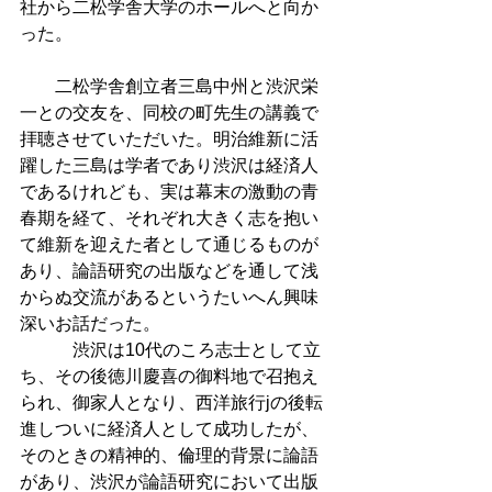
社から二松学舎大学のホールへと向か
った。
　　二松学舎創立者三島中州と渋沢栄
一との交友を、同校の町先生の講義で
拝聴させていただいた。明治維新に活
躍した三島は学者であり渋沢は経済人
であるけれども、実は幕末の激動の青
春期を経て、それぞれ大きく志を抱い
て維新を迎えた者として通じるものが
あり、論語研究の出版などを通して浅
からぬ交流があるというたいへん興味
深いお話だった。
　　　渋沢は10代のころ志士として立
ち、その後徳川慶喜の御料地で召抱え
られ、御家人となり、西洋旅行jの後転
進しついに経済人として成功したが、
そのときの精神的、倫理的背景に論語
があり、渋沢が論語研究において出版