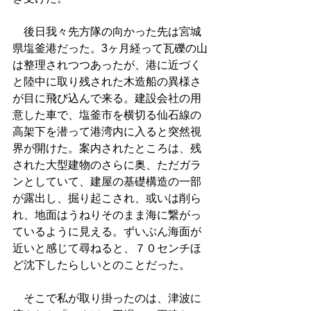
　後日我々先方隊の向かった先は宮城
県塩釜港だった。3ヶ月経って瓦礫の山
は整理されつつあったが、港に近づく
と陸中に取り残された木造船の異様さ
が目に飛び込んで来る。建設会社の用
意した車で、塩釜市を横切る仙石線の
高架下を潜って港湾内に入ると突然視
界が開けた。案内されたところは、残
された大型建物のさらに奥、ただガラ
ンとしていて、建屋の基礎構造の一部
が露出し、掘り起こされ、或いは削ら
れ、地面はうねりそのまま海に繋がっ
ているように見える。ずいぶん海面が
近いと感じて尋ねると、７０センチほ
ど沈下したらしいとのことだった。
　そこで私が取り掛ったのは、津波に