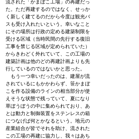
流された「かまぼこ工場」の再建だっ
た。ただ再建するのではなく、せっか
く新しく建てるのだから今度は観光バ
スも受け入れたいという。幸いなこと
にその場所は行政の定める建築制限を
受ける区域（当時民間の先行する復旧
工事を禁じる区域が定められていた）
からきわどく外れていて、この工場の
建築計画は他のどの再建計画よりも先
行しているのではないかと思った。
　もう一つ幸いだったのは、建屋が流
されているにもかかわらず、笹かまぼ
こを作る設備のラインの相当部分が使
えそうな状態で残っていて、夏になり
草ぼうぼうの中に集められており、あ
とは動力と制御装置をステンレスの箱
につなげば何とかなるという。地元の
産業組合が皆でそれを助け、流された
この工場の再建に協力し、我々はあち