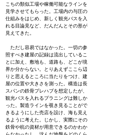
こちの類似工場や稼働可能なラインを
見学させてもらった。工場内の与圧の
仕組みをはじめ、新しく観光バスを入
れる目論見など、だんだんとその形が
見えてきた。
　ただし容易ではなかった。一切の参
照すべき建屋の記録は流出しているこ
とに加え、敷地も、道路も、どこが境
界か分からない。とりあえずここら辺
りと思えるところに当たりをつけ、建
屋の位置や大きさを測った。構造は長
スパンの鉄骨プレハブを想定したが、
観光バスを入れるプラニングは難しか
った。製造ラインを覗き見ることがで
きるようにした売店を設け、海も見え
るように考えた。じかし、実際にその
鉄骨や杭の資材が用意できるのかわか
らなかったし、沈んだ地盤をどのくら