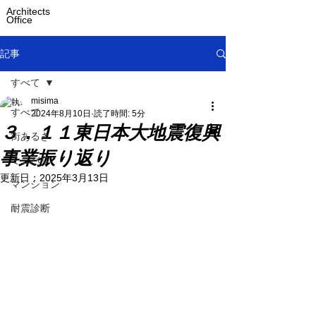
Architects
Office
記事
すべて
misima
すべて
2024年8月10日
読了時間: 5分
３．１１東日本大地震復興
街あるき
事業振り返り
ミニバリ
更新日：
2025年3月13日
マンション
耐震診断