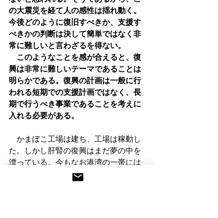
の大震災を経て人の感性は揺れ動く。
今後どのように復旧すべきか、支援す
べきかの判断は決して簡単ではなく非
常に難しいと言わざるを得ない。
　このようなことを感が合えると、復
興は非常に難しいテーマであることは
明らかである。復興の計画は一般に行
われる短期での支援計画ではなく、長
期で行うべき事業であることを考えに
入れる必要がある。
　かまぼこ工場は建ち、工場は稼動し
た。しかし肝腎の復興はまだ夢の中を
漂っている。今もなお港湾の一帯には
アキ地が目立つ。その後10年目に塩釜
は再び大きな余震を経て、大規模な港
湾整備事業はまだその渦中である。