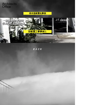
Architects
Office
🔳木造耐震化事例
JＦ
desi
gn
２０１８年６月よりこちらに移転しました。
🔳耐震工事事例１
ＢＡＣＫ
特定非営利活動法人 耐震総合安全機構 （JASO)会員
​建築の耐震化について